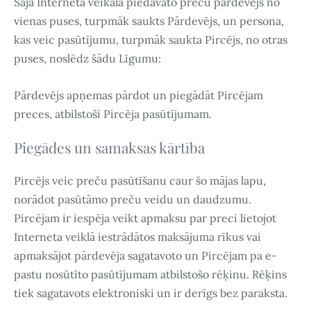
Šajā Interneta veikalā piedāvāto preču pārdevējs no
vienas puses, turpmāk saukts Pārdevējs, un persona,
kas veic pasūtījumu, turpmāk saukta Pircējs, no otras
puses, noslēdz šādu Līgumu:
Pārdevējs apņemas pārdot un piegādāt Pircējam
preces, atbilstoši Pircēja pasūtījumam.
Piegādes un samaksas kārtība
Pircējs veic preču pasūtīšanu caur šo mājas lapu,
norādot pasūtāmo preču veidu un daudzumu.
Pircējam ir iespēja veikt apmaksu par preci lietojot
Interneta veiklā iestrādātos maksājuma rīkus vai
apmaksājot pārdevēja sagatavoto un Pircējam pa e-
pastu nosūtīto pasūtījumam atbilstošo rēķinu. Rēķins
tiek sagatavots elektroniski un ir derīgs bez paraksta.