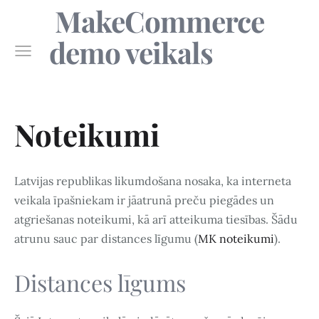
MakeCommerce
demo veikals
Noteikumi
Latvijas republikas likumdošana nosaka, ka interneta
veikala īpašniekam ir jāatrunā preču piegādes un
atgriešanas noteikumi, kā arī atteikuma tiesības. Šādu
atrunu sauc par distances līgumu (
MK noteikumi
).
Distances līgums