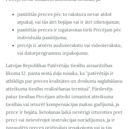
pasūtītās preces pēc to rakstura nevar atdot
atpakaļ, vai tās ātri bojājas vai ir ātri izlietojamas;
pasūtītās preces ir izgatavotas tieši Pircējam pēc
individuāla pasūtījuma;
pircējs ir atvēris audioierakstu vai videoierakstu,
vai datorprogrammu iepakojumu.
Latvijas Republikas Patērētāju tiesību aizsardzības
likuma 12. panta sestā daļa nosaka, ka "patērētājs ir
atbildīgs par preces kvalitātes un drošuma saglabāšanu
atteikuma tiesību realizēšanas termiņā". Pārdevējs
patur tiesības Pircējam atteikt izmantot atteikuma
tiesības vai ieturēt kompensācijas maksu gadījumā, ja
prece ir bojāta, lietošanas laikā nevērīgi izturoties pret
preci vai neievērojot instrukcijas norādījumus, ja ir
nozaudēts preces oriģinālais iepakojums vai ja tās